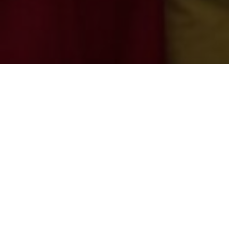
Studentenvereniging
Chemika
Sinds 1948 is Chemika de Leuvense
studentenvereniging voor studenten
Chemie
en
Biochemie en Biotechnologie
aan KU Leuven,
met Campus Arenberg III te Heverlee als
thuishonk.
Doorheen het academiejaar organiseren wij diverse