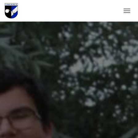
N
A
V
I
G
A
T
I
E
W
I
S
S
E
L
E
N