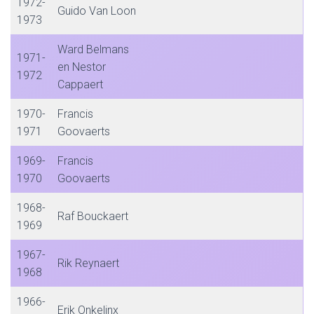
1972-
Guido Van Loon
1973
Ward Belmans
1971-
en Nestor
1972
Cappaert
1970-
Francis
1971
Goovaerts
1969-
Francis
1970
Goovaerts
1968-
Raf Bouckaert
1969
1967-
Rik Reynaert
1968
1966-
Erik Onkelinx