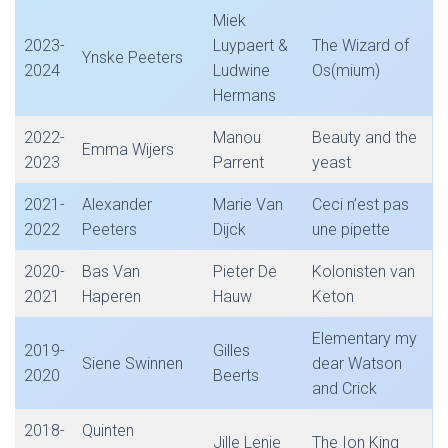
Miek
2023-
Luypaert &
The Wizard of
Ynske Peeters
2024
Ludwine
Os(mium)
Hermans
2022-
Manou
Beauty and the
Emma Wijers
2023
Parrent
yeast
2021-
Alexander
Marie Van
Ceci n’est pas
2022
Peeters
Dijck
une pipette
2020-
Bas Van
Pieter De
Kolonisten van
2021
Haperen
Hauw
Keton
Elementary my
2019-
Gilles
Siene Swinnen
dear Watson
2020
Beerts
and Crick
2018-
Quinten
Jille Lenie
The Ion King