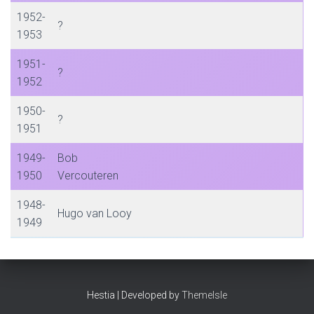
1952-
?
1953
1951-
?
1952
1950-
?
1951
1949-
Bob
1950
Vercouteren
1948-
Hugo van Looy
1949
Hestia | Developed by
ThemeIsle