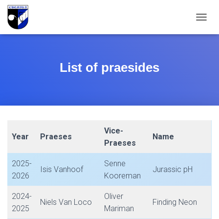
T
O
G
G
L
List of praesides
E
N
A
V
I
G
A
Vice-
Year
Praeses
Name
T
Praeses
I
O
2025-
Senne
N
Isis Vanhoof
Jurassic pH
2026
Kooreman
2024-
Oliver
Niels Van Loco
Finding Neon
2025
Mariman