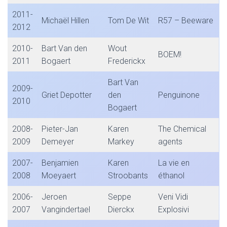
2011-
Michaël Hillen
Tom De Wit
R57 – Beeware
2012
2010-
Bart Van den
Wout
BOEM!
2011
Bogaert
Frederickx
Bart Van
2009-
Griet Depotter
den
Penguinone
2010
Bogaert
2008-
Pieter-Jan
Karen
The Chemical
2009
Demeyer
Markey
agents
2007-
Benjamien
Karen
La vie en
2008
Moeyaert
Stroobants
éthanol
2006-
Jeroen
Seppe
Veni Vidi
2007
Vangindertael
Dierckx
Explosivi