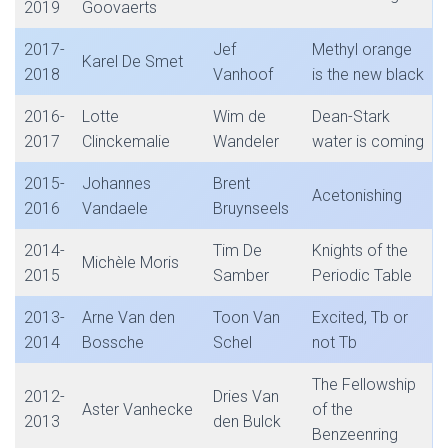
2019
Goovaerts
2017-
Jef
Methyl orange
Karel De Smet
2018
Vanhoof
is the new black
2016-
Lotte
Wim de
Dean-Stark
2017
Clinckemalie
Wandeler
water is coming
2015-
Johannes
Brent
Acetonishing
2016
Vandaele
Bruynseels
2014-
Tim De
Knights of the
Michèle Moris
2015
Samber
Periodic Table
2013-
Arne Van den
Toon Van
Excited, Tb or
2014
Bossche
Schel
not Tb
The Fellowship
2012-
Dries Van
Aster Vanhecke
of the
2013
den Bulck
Benzeenring